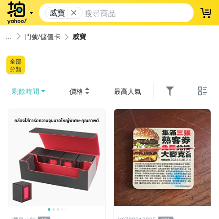
威寶
登
門號/儲值卡
威寶
全部
分類
剩餘時間
價格
最高人氣