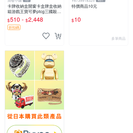
潤發小舖
Y6739918325
10
451
卡牌收納盒開窗卡盒牌盒收納
特價商品10元
箱游戲王寶可夢ptcg三國殺海
賊王dtcg
510 -
2,448
10
$
$
$
折扣碼
多筆商品