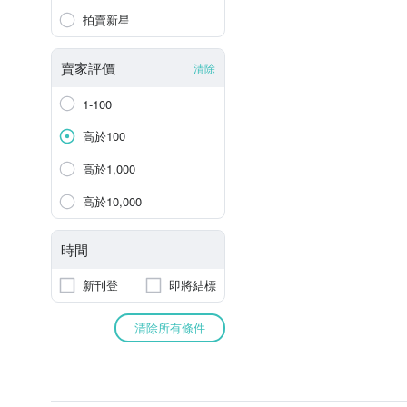
拍賣新星
賣家評價
清除
1-100
高於100
高於1,000
高於10,000
時間
新刊登
即將結標
清除所有條件