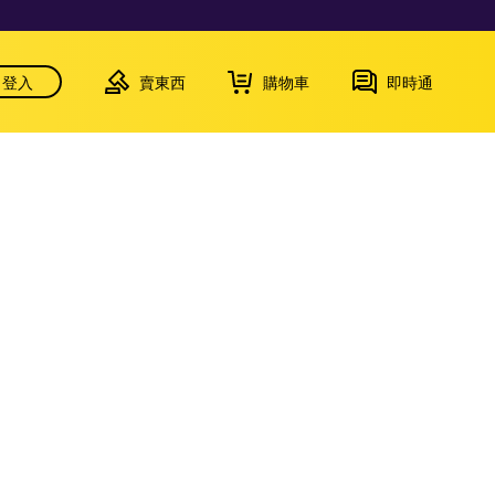
登入
賣東西
購物車
即時通