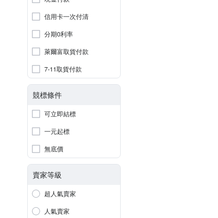
信用卡一次付清
分期0利率
萊爾富取貨付款
7-11取貨付款
競標條件
可立即結標
一元起標
無底價
賣家等級
超人氣賣家
人氣賣家