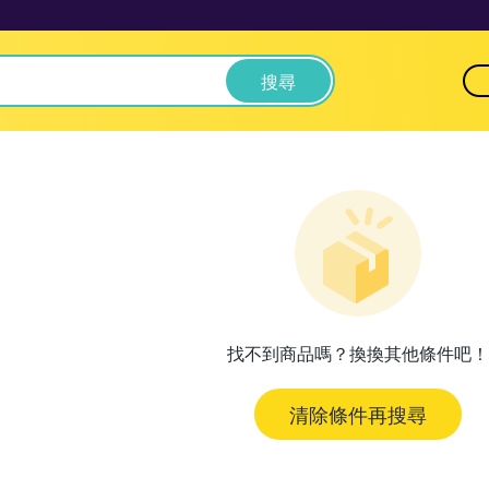
搜尋
找不到商品嗎？換換其他條件吧！
清除條件再搜尋