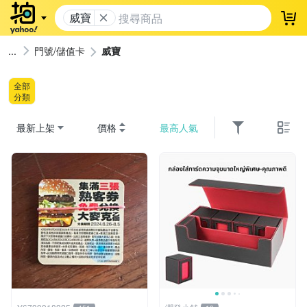
威寶
登
門號/儲值卡
威寶
全部
分類
最新上架
價格
最高人氣