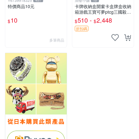
Y6739918325
潤發小舖
451
10
特價商品10元
卡牌收納盒開窗卡盒牌盒收納
箱游戲王寶可夢ptcg三國殺海
賊王dtcg
10
510 -
2,448
$
$
$
折扣碼
多筆商品