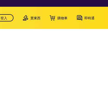
登入
賣東西
購物車
即時通