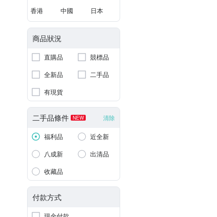
香港
中國
日本
商品狀況
直購品
競標品
全新品
二手品
有現貨
二手品條件
清除
NEW
福利品
近全新
八成新
出清品
收藏品
付款方式
現金付款