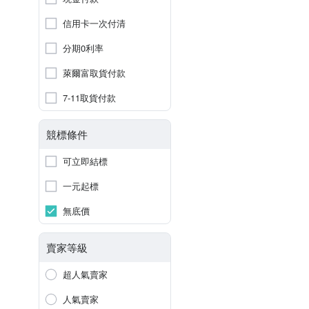
信用卡一次付清
分期0利率
萊爾富取貨付款
7-11取貨付款
競標條件
可立即結標
一元起標
無底價
賣家等級
超人氣賣家
人氣賣家