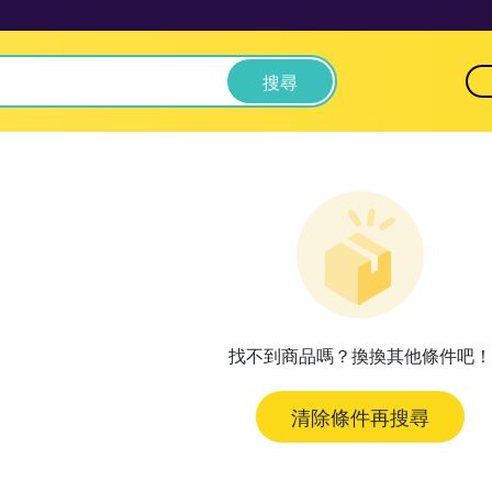
搜尋
找不到商品嗎？換換其他條件吧！
清除條件再搜尋