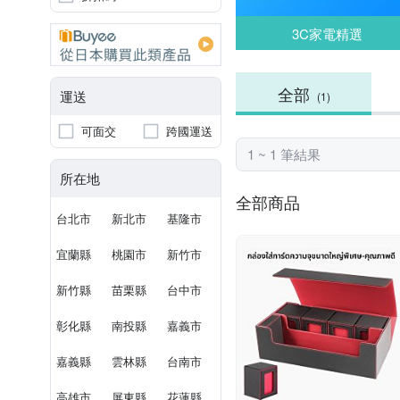
3C家電精選
全部
運送
(1)
可面交
跨國運送
1 ~ 1 筆結果
所在地
全部商品
台北市
新北市
基隆市
宜蘭縣
桃園市
新竹市
新竹縣
苗栗縣
台中市
彰化縣
南投縣
嘉義市
嘉義縣
雲林縣
台南市
高雄市
屏東縣
花蓮縣