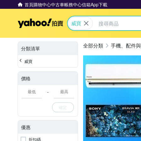
首頁
購物中心
中古車
帳務中心
信箱
App下載
Yahoo拍賣
威寶
手機、配件與
分類清單
威寶
價格
-
確定
優惠
折扣碼