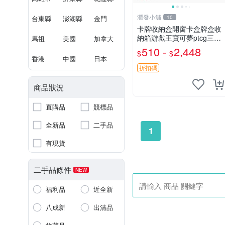
潤發小舖
台東縣
澎湖縣
金門
10
卡牌收納盒開窗卡盒牌盒收
納箱游戲王寶可夢ptcg三國
馬祖
美國
加拿大
殺海賊王dtcg
510 -
2,448
$
$
香港
中國
日本
折扣碼
商品狀況
直購品
競標品
全新品
二手品
1
有現貨
二手品條件
NEW
福利品
近全新
八成新
出清品