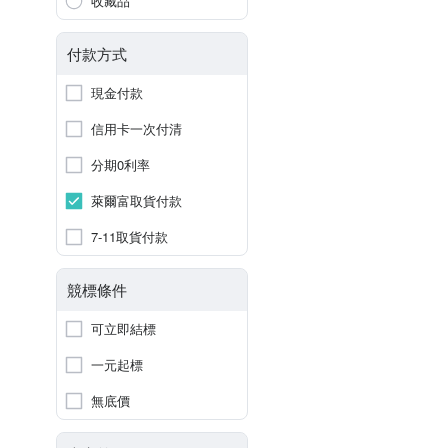
收藏品
付款方式
現金付款
信用卡一次付清
分期0利率
萊爾富取貨付款
7-11取貨付款
競標條件
可立即結標
一元起標
無底價