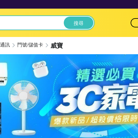
搜尋
威寶
通訊
門號/儲值卡