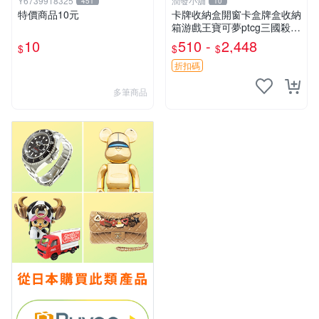
Y6739918325
潤發小舖
451
10
特價商品10元
卡牌收納盒開窗卡盒牌盒收納
箱游戲王寶可夢ptcg三國殺海
賊王dtcg
10
510 -
2,448
$
$
$
折扣碼
多筆商品