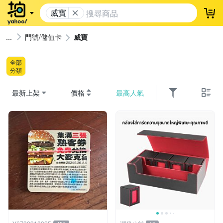
威寶
登
門號/儲值卡
威寶
全部
分類
最新上架
價格
最高人氣