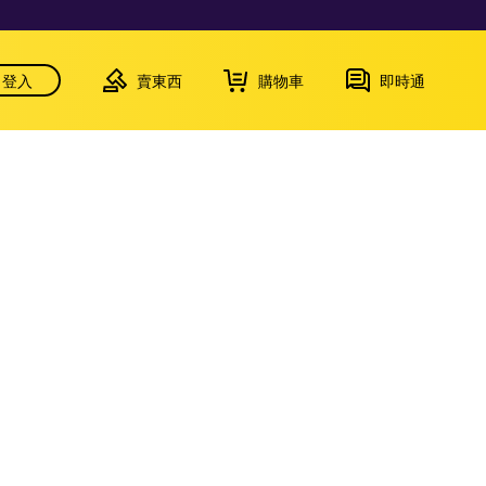
登入
賣東西
購物車
即時通