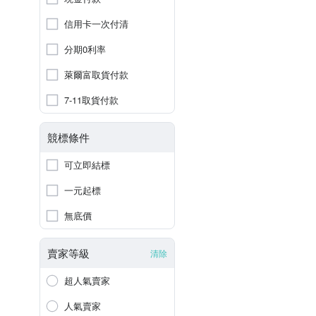
信用卡一次付清
分期0利率
萊爾富取貨付款
7-11取貨付款
競標條件
可立即結標
一元起標
無底價
賣家等級
清除
超人氣賣家
人氣賣家