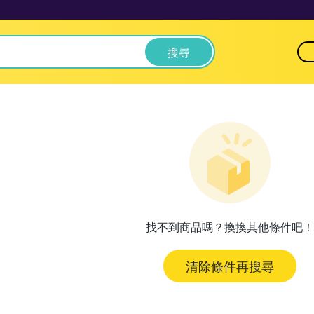
搜尋
找不到商品嗎？換換其他條件吧！
清除條件再搜尋