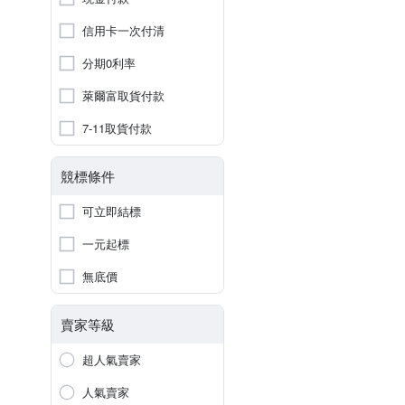
信用卡一次付清
分期0利率
萊爾富取貨付款
7-11取貨付款
競標條件
可立即結標
一元起標
無底價
賣家等級
超人氣賣家
人氣賣家