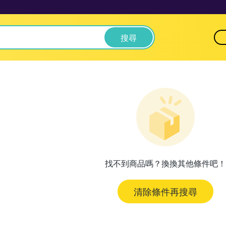
搜尋
找不到商品嗎？換換其他條件吧！
清除條件再搜尋