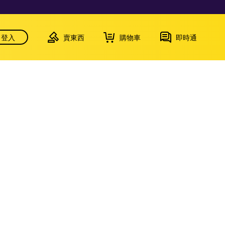
登入
賣東西
購物車
即時通