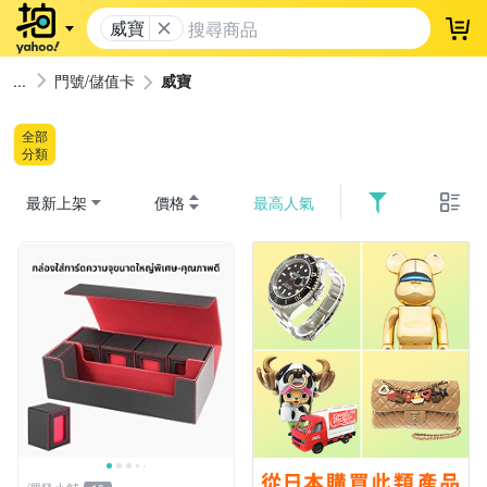
威寶
登
門號/儲值卡
威寶
全部
分類
最新上架
價格
最高人氣