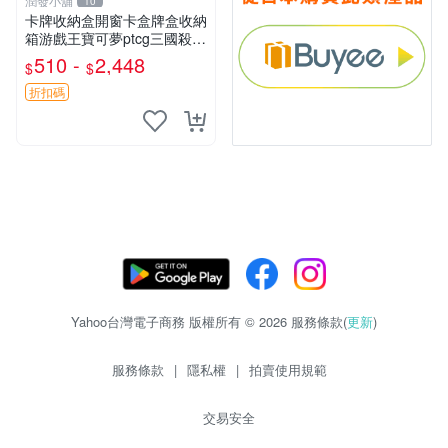
潤發小舖
10
卡牌收納盒開窗卡盒牌盒收納
箱游戲王寶可夢ptcg三國殺海
賊王dtcg
510 -
2,448
$
$
折扣碼
Yahoo台灣電子商務 版權所有 © 2026 服務條款(
更新
)
服務條款
|
隱私權
|
拍賣使用規範
交易安全