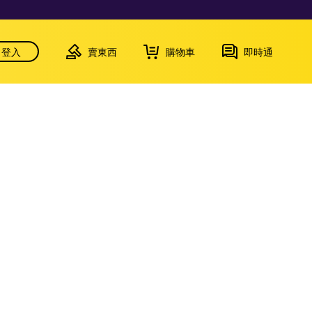
登入
賣東西
購物車
即時通