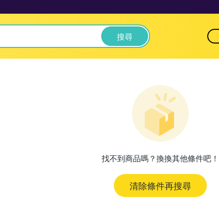
搜尋
找不到商品嗎？換換其他條件吧！
清除條件再搜尋