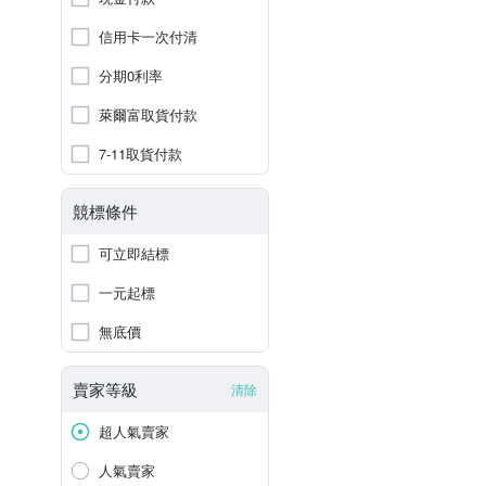
信用卡一次付清
分期0利率
萊爾富取貨付款
7-11取貨付款
競標條件
可立即結標
一元起標
無底價
賣家等級
清除
超人氣賣家
人氣賣家