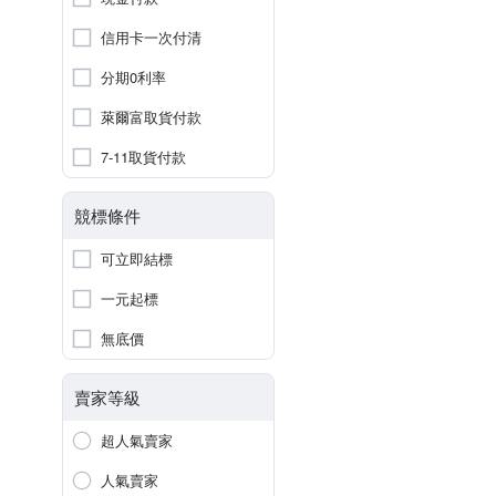
信用卡一次付清
分期0利率
萊爾富取貨付款
7-11取貨付款
競標條件
可立即結標
一元起標
無底價
賣家等級
超人氣賣家
人氣賣家