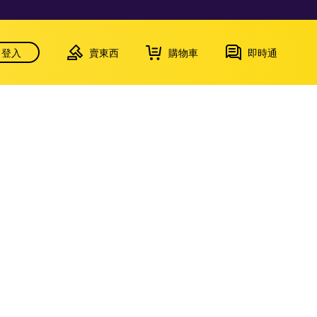
登入
賣東西
購物車
即時通