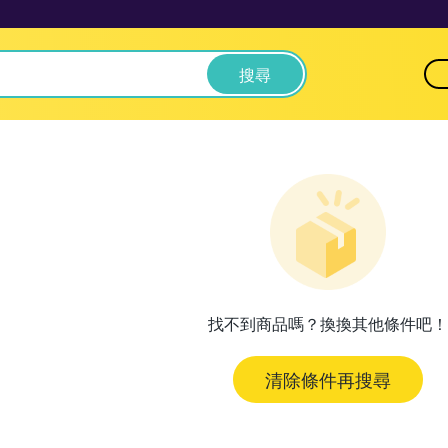
搜尋
找不到商品嗎？換換其他條件吧！
清除條件再搜尋