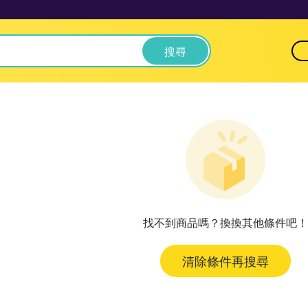
搜尋
找不到商品嗎？換換其他條件吧！
清除條件再搜尋