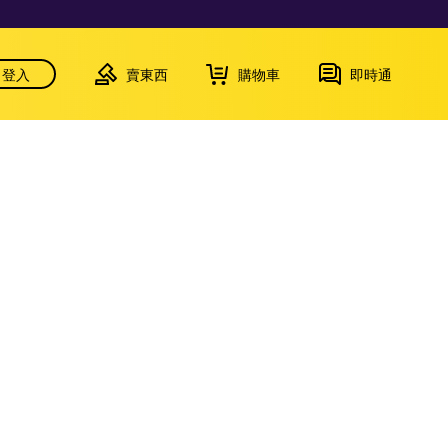
登入
賣東西
購物車
即時通