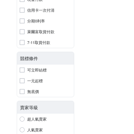
信用卡一次付清
分期0利率
萊爾富取貨付款
7-11取貨付款
競標條件
可立即結標
一元起標
無底價
賣家等級
超人氣賣家
人氣賣家