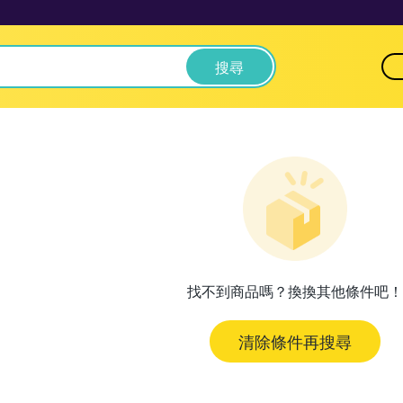
搜尋
找不到商品嗎？換換其他條件吧！
清除條件再搜尋