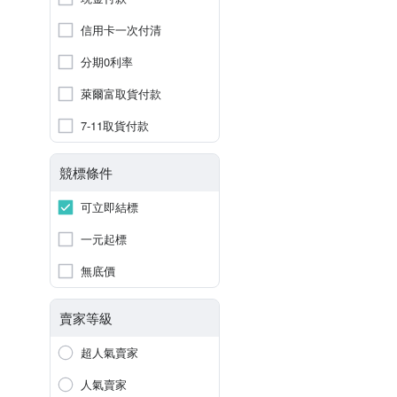
信用卡一次付清
分期0利率
萊爾富取貨付款
7-11取貨付款
競標條件
可立即結標
一元起標
無底價
賣家等級
超人氣賣家
人氣賣家