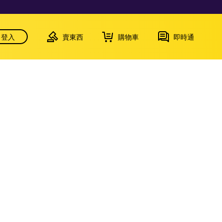
登入
賣東西
購物車
即時通