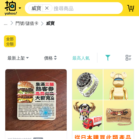
威寶
登
門號/儲值卡
威寶
全部
分類
最新上架
價格
最高人氣