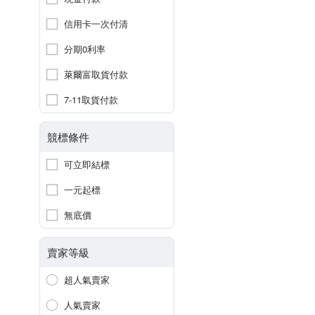
信用卡一次付清
分期0利率
萊爾富取貨付款
7-11取貨付款
競標條件
可立即結標
一元起標
無底價
賣家等級
超人氣賣家
人氣賣家