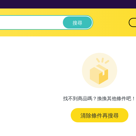
搜尋
找不到商品嗎？換換其他條件吧！
清除條件再搜尋