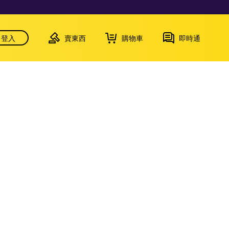
登入
賣東西
購物車
即時通