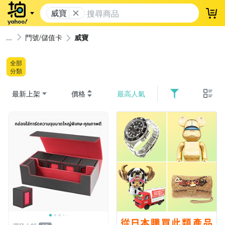
威寶
登
門號/儲值卡
威寶
全部
分類
最新上架
價格
最高人氣