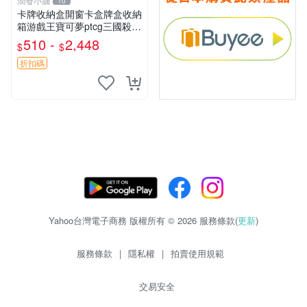
潤發小舖
10
卡牌收納盒開窗卡盒牌盒收納
箱游戲王寶可夢ptcg三國殺海
賊王dtcg
510 -
2,448
$
$
折扣碼
Yahoo台灣電子商務 版權所有 © 2026 服務條款(
更新
)
服務條款
|
隱私權
|
拍賣使用規範
交易安全