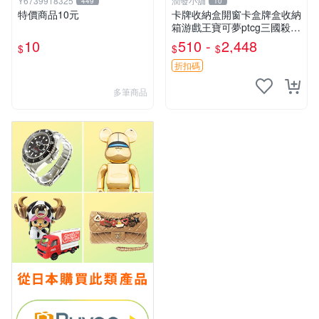
Y6739918325
潤發小舖
449
10
特價商品10元
卡牌收納盒開窗卡盒牌盒收納
箱游戲王寶可夢ptcg三國殺海
賊王dtcg
10
510 -
2,448
$
$
$
折扣碼
多筆商品