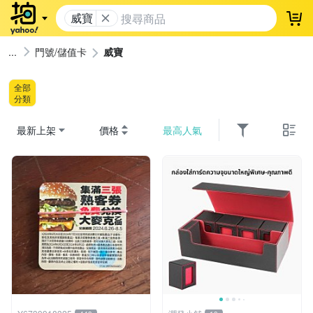
威寶
登
門號/儲值卡
威寶
全部
分類
最新上架
價格
最高人氣