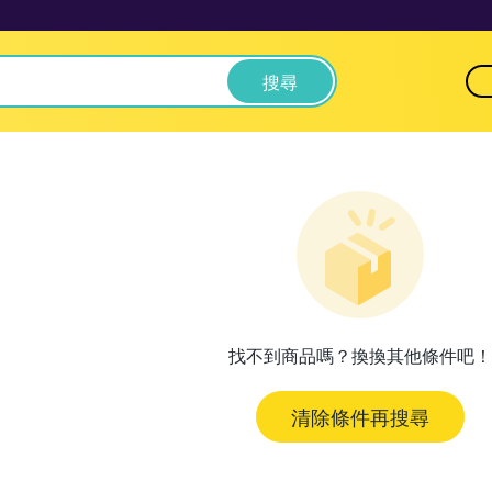
搜尋
找不到商品嗎？換換其他條件吧！
清除條件再搜尋