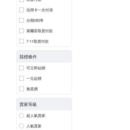
信用卡一次付清
分期0利率
萊爾富取貨付款
7-11取貨付款
競標條件
可立即結標
一元起標
無底價
賣家等級
超人氣賣家
人氣賣家