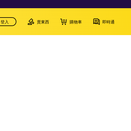
登入
賣東西
購物車
即時通