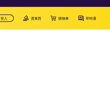
登入
賣東西
購物車
即時通