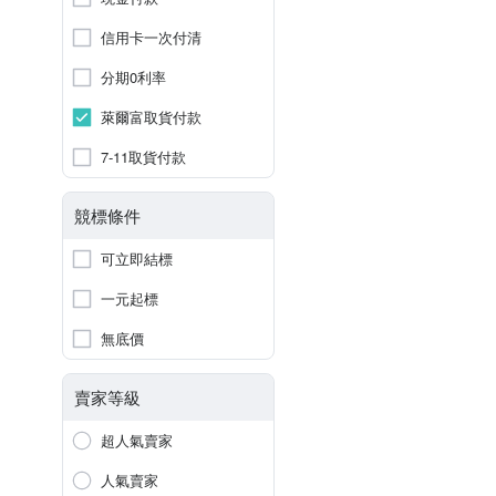
信用卡一次付清
分期0利率
萊爾富取貨付款
7-11取貨付款
競標條件
可立即結標
一元起標
無底價
賣家等級
超人氣賣家
人氣賣家