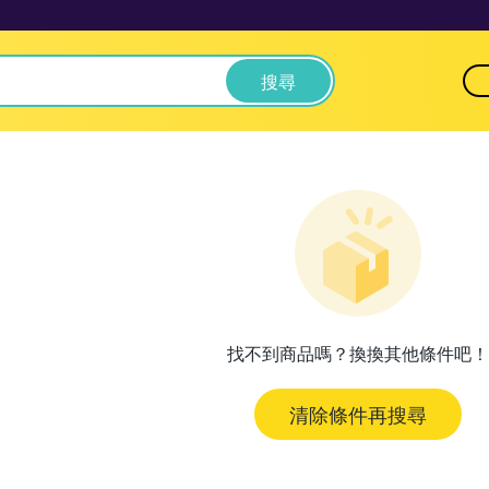
搜尋
找不到商品嗎？換換其他條件吧！
清除條件再搜尋