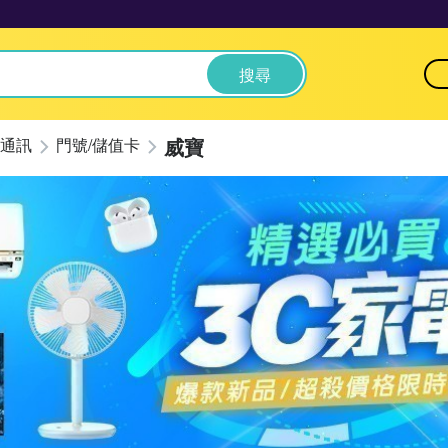
搜尋
威寶
通訊
門號/儲值卡