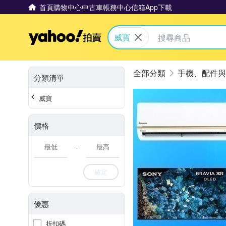
首頁
購物中心
中古車
帳務中心
信箱
App下載
Yahoo拍賣
威寶
手機、配件與
分類清單
威寶
價格
-
確定
優惠
折扣碼