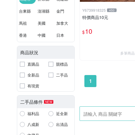
Y6739918325
台東縣
澎湖縣
金門
450
特價商品10元
馬祖
美國
加拿大
10
$
香港
中國
日本
商品狀況
多筆商品
直購品
競標品
全新品
二手品
1
有現貨
二手品條件
NEW
福利品
近全新
八成新
出清品