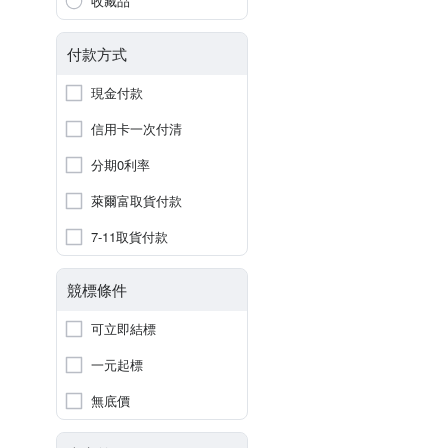
收藏品
付款方式
現金付款
信用卡一次付清
分期0利率
萊爾富取貨付款
7-11取貨付款
競標條件
可立即結標
一元起標
無底價