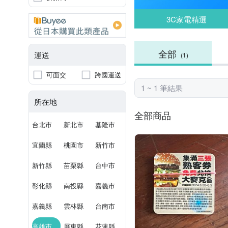
3C家電精選
全部
運送
(1)
可面交
跨國運送
1 ~ 1 筆結果
所在地
全部商品
台北市
新北市
基隆市
宜蘭縣
桃園市
新竹市
新竹縣
苗栗縣
台中市
彰化縣
南投縣
嘉義市
嘉義縣
雲林縣
台南市
高雄市
屏東縣
花蓮縣