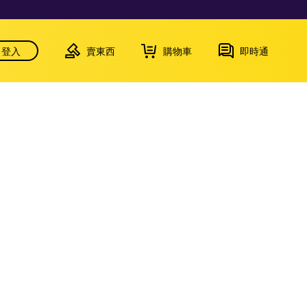
登入
賣東西
購物車
即時通