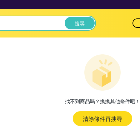
搜尋
找不到商品嗎？換換其他條件吧！
清除條件再搜尋