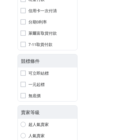
信用卡一次付清
分期0利率
萊爾富取貨付款
7-11取貨付款
競標條件
可立即結標
一元起標
無底價
賣家等級
超人氣賣家
人氣賣家