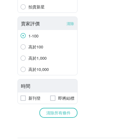
拍賣新星
賣家評價
清除
1-100
高於100
高於1,000
高於10,000
時間
新刊登
即將結標
清除所有條件