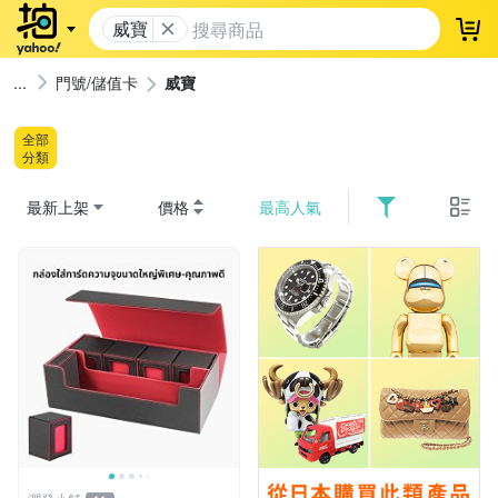
威寶
登
門號/儲值卡
威寶
全部
分類
最新上架
價格
最高人氣