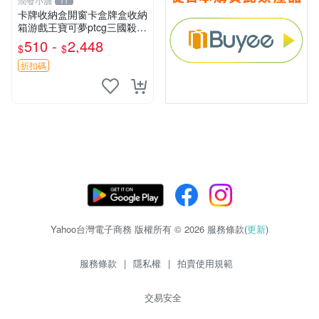
潤發小舖
11
卡牌收納盒開窗卡盒牌盒收納
箱游戲王寶可夢ptcg三國殺海
賊王dtcg
510 -
2,448
$
$
折扣碼
Yahoo台灣電子商務 版權所有 © 2026 服務條款(
更新
)
服務條款
|
隱私權
|
拍賣使用規範
交易安全