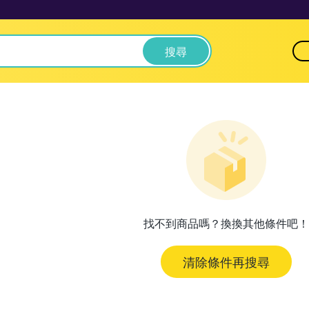
搜尋
找不到商品嗎？換換其他條件吧！
清除條件再搜尋