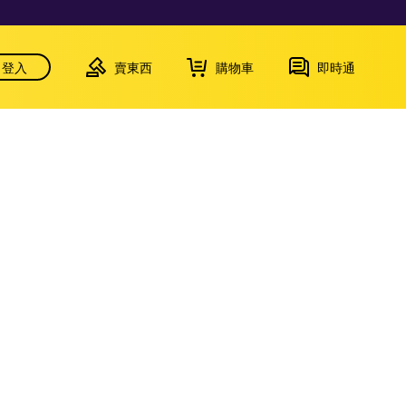
登入
賣東西
購物車
即時通