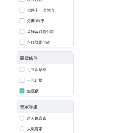
信用卡一次付清
分期0利率
萊爾富取貨付款
7-11取貨付款
競標條件
可立即結標
一元起標
無底價
賣家等級
超人氣賣家
人氣賣家