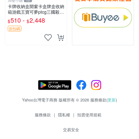
潤發小舖
10
卡牌收納盒開窗卡盒牌盒收納
箱游戲王寶可夢ptcg三國殺海
賊王dtcg
510 -
2,448
$
$
折扣碼
Yahoo台灣電子商務 版權所有 © 2026 服務條款(
更新
)
服務條款
|
隱私權
|
拍賣使用規範
交易安全