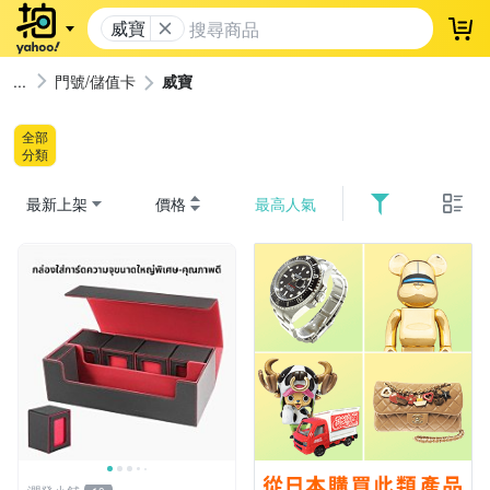
威寶
登
門號/儲值卡
威寶
全部
分類
最新上架
價格
最高人氣