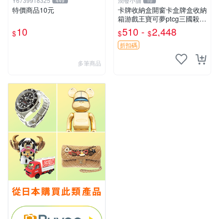
Y6739918325
潤發小舖
449
10
特價商品10元
卡牌收納盒開窗卡盒牌盒收納
箱游戲王寶可夢ptcg三國殺海
賊王dtcg
10
510 -
2,448
$
$
$
折扣碼
多筆商品