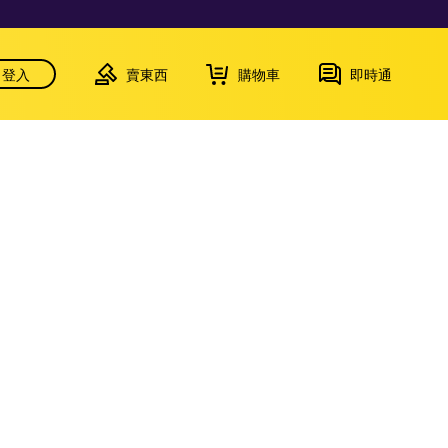
登入
賣東西
購物車
即時通