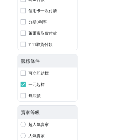
信用卡一次付清
分期0利率
萊爾富取貨付款
7-11取貨付款
競標條件
可立即結標
一元起標
無底價
賣家等級
超人氣賣家
人氣賣家