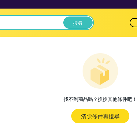
搜尋
找不到商品嗎？換換其他條件吧！
清除條件再搜尋