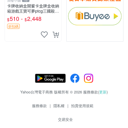
潤發小舖
10
卡牌收納盒開窗卡盒牌盒收納
箱游戲王寶可夢ptcg三國殺海
賊王dtcg
510 -
2,448
$
$
折扣碼
Yahoo台灣電子商務 版權所有 © 2026 服務條款(
更新
)
服務條款
|
隱私權
|
拍賣使用規範
交易安全