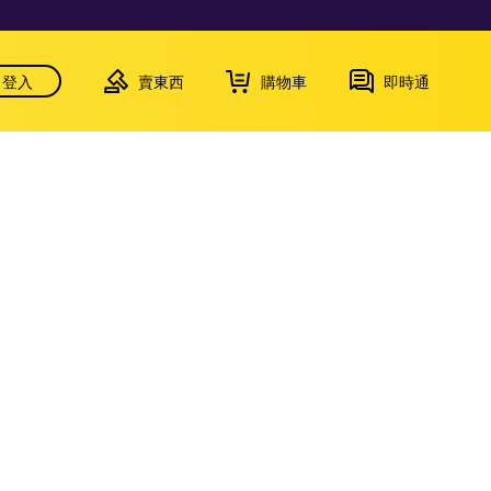
登入
賣東西
購物車
即時通