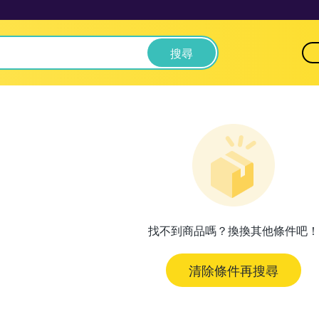
搜尋
找不到商品嗎？換換其他條件吧！
清除條件再搜尋