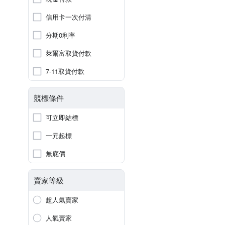
信用卡一次付清
分期0利率
萊爾富取貨付款
7-11取貨付款
競標條件
可立即結標
一元起標
無底價
賣家等級
超人氣賣家
人氣賣家