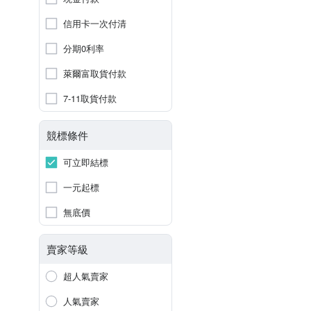
信用卡一次付清
分期0利率
萊爾富取貨付款
7-11取貨付款
競標條件
可立即結標
一元起標
無底價
賣家等級
超人氣賣家
人氣賣家