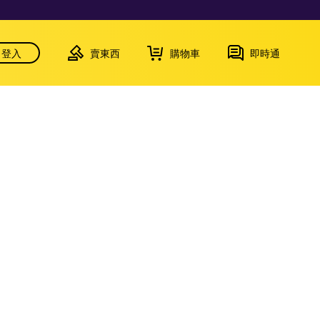
登入
賣東西
購物車
即時通