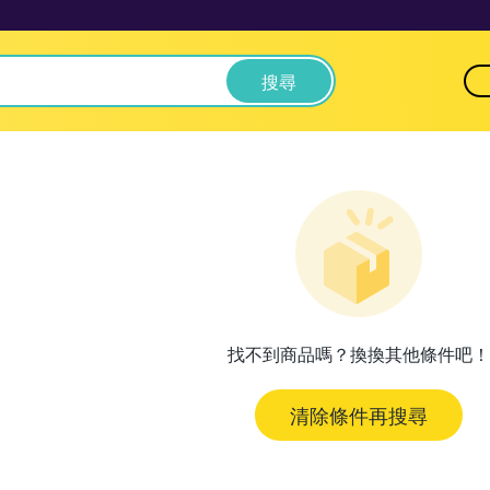
搜尋
找不到商品嗎？換換其他條件吧！
清除條件再搜尋