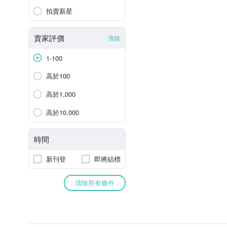
拍賣新星
賣家評價
清除
1-100
高於100
高於1,000
高於10,000
時間
新刊登
即將結標
清除所有條件