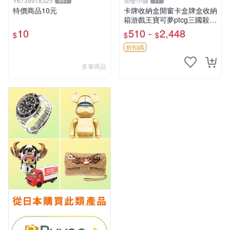
Y6739918325
潤發小舖
451
11
特價商品10元
卡牌收納盒開窗卡盒牌盒收納
箱游戲王寶可夢ptcg三國殺海
賊王dtcg
10
510 -
2,448
$
$
$
折扣碼
多筆商品