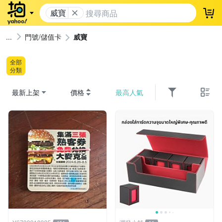
威寶
登
門號/儲值卡
威寶
全部
分類
最新上架
價格
最高人氣