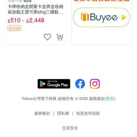
潤發小舖
10
卡牌收納盒開窗卡盒牌盒收納
箱游戲王寶可夢ptcg三國殺海
賊王dtcg
510 -
2,448
$
$
折扣碼
Yahoo台灣電子商務 版權所有 © 2026 服務條款(
更新
)
服務條款
|
隱私權
|
拍賣使用規範
交易安全