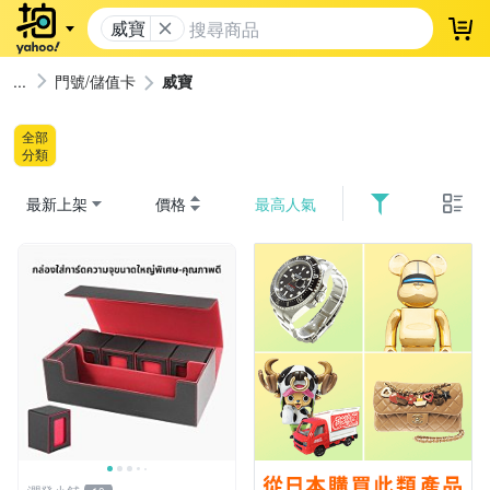
威寶
登
門號/儲值卡
威寶
全部
分類
最新上架
價格
最高人氣