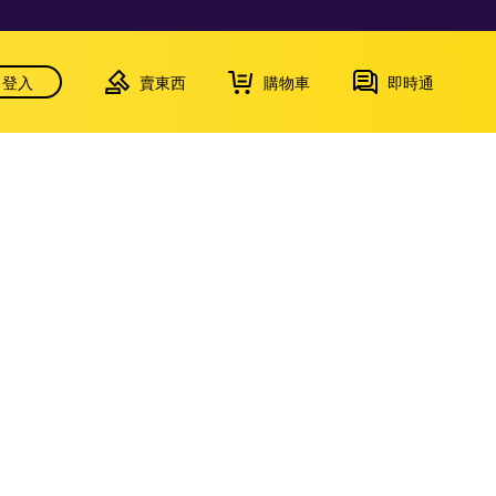
登入
賣東西
購物車
即時通