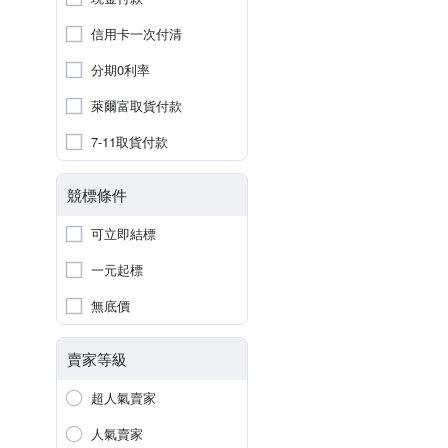
信用卡一次付清
分期0利率
萊爾富取貨付款
7-11取貨付款
競標條件
可立即結標
一元起標
無底價
賣家等級
超人氣賣家
人氣賣家