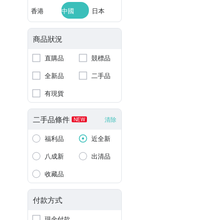
香港
中國
日本
商品狀況
直購品
競標品
全新品
二手品
有現貨
二手品條件
清除
NEW
福利品
近全新
八成新
出清品
收藏品
付款方式
現金付款