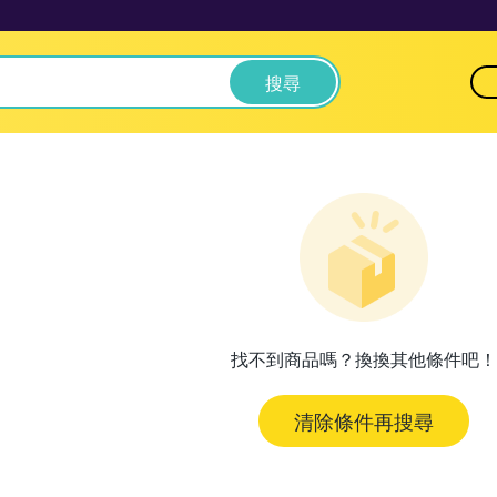
搜尋
找不到商品嗎？換換其他條件吧！
清除條件再搜尋