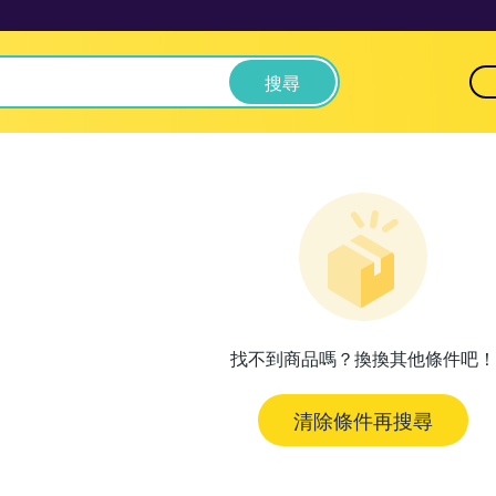
搜尋
找不到商品嗎？換換其他條件吧！
清除條件再搜尋