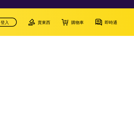
登入
賣東西
購物車
即時通