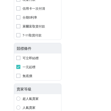
信用卡一次付清
分期0利率
萊爾富取貨付款
7-11取貨付款
競標條件
可立即結標
一元起標
無底價
賣家等級
超人氣賣家
人氣賣家