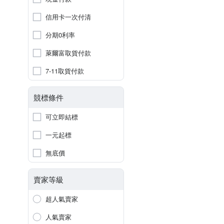
信用卡一次付清
分期0利率
萊爾富取貨付款
7-11取貨付款
競標條件
可立即結標
一元起標
無底價
賣家等級
超人氣賣家
人氣賣家