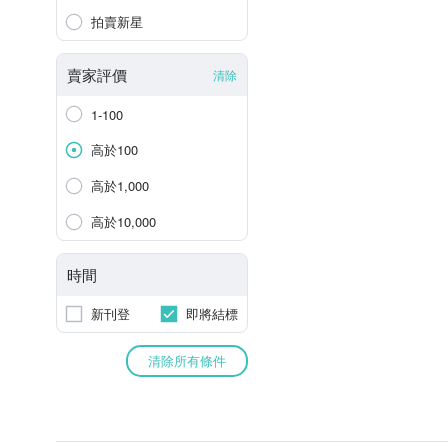
拍賣新星
賣家評價
清除
1-100
高於100
高於1,000
高於10,000
時間
新刊登
即將結標
清除所有條件