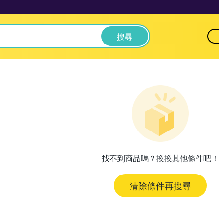
搜尋
找不到商品嗎？換換其他條件吧！
清除條件再搜尋