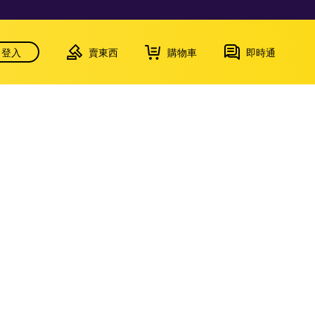
登入
賣東西
購物車
即時通