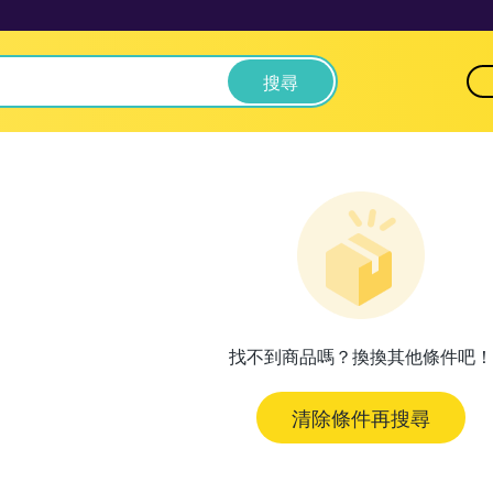
搜尋
找不到商品嗎？換換其他條件吧！
清除條件再搜尋