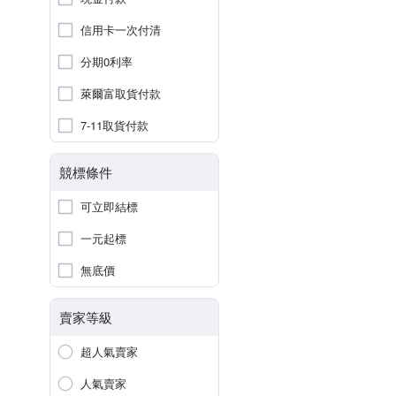
信用卡一次付清
分期0利率
萊爾富取貨付款
7-11取貨付款
競標條件
可立即結標
一元起標
無底價
賣家等級
超人氣賣家
人氣賣家