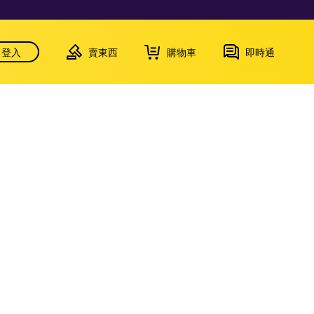
登入
賣東西
購物車
即時通