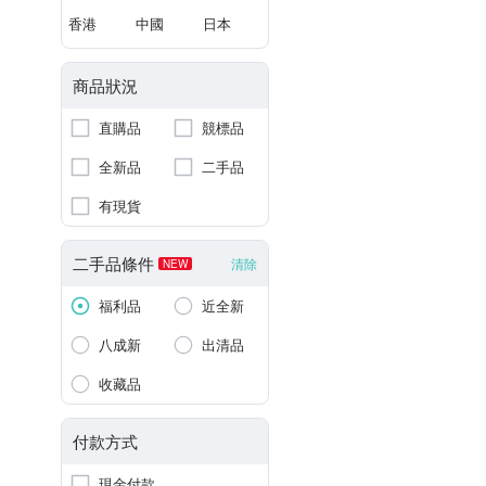
香港
中國
日本
商品狀況
直購品
競標品
全新品
二手品
有現貨
二手品條件
清除
NEW
福利品
近全新
八成新
出清品
收藏品
付款方式
現金付款