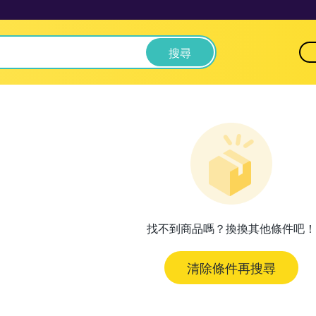
搜尋
找不到商品嗎？換換其他條件吧！
清除條件再搜尋