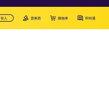
登入
賣東西
購物車
即時通