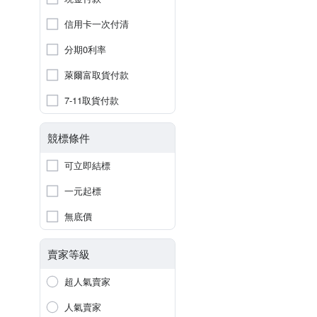
信用卡一次付清
分期0利率
萊爾富取貨付款
7-11取貨付款
競標條件
可立即結標
一元起標
無底價
賣家等級
超人氣賣家
人氣賣家