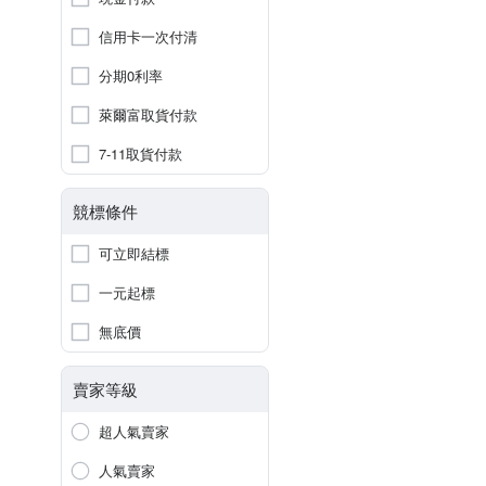
信用卡一次付清
分期0利率
萊爾富取貨付款
7-11取貨付款
競標條件
可立即結標
一元起標
無底價
賣家等級
超人氣賣家
人氣賣家