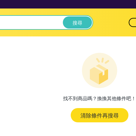
搜尋
找不到商品嗎？換換其他條件吧！
清除條件再搜尋