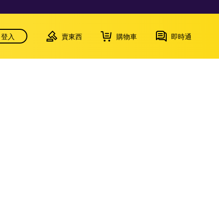
登入
賣東西
購物車
即時通