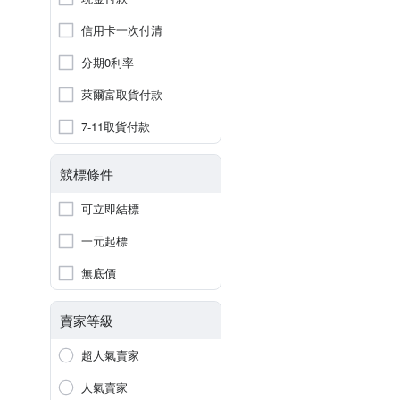
信用卡一次付清
分期0利率
萊爾富取貨付款
7-11取貨付款
競標條件
可立即結標
一元起標
無底價
賣家等級
超人氣賣家
人氣賣家