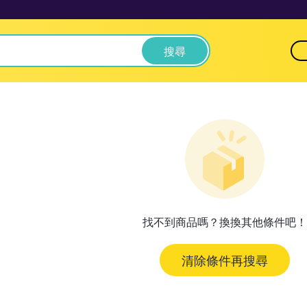
搜尋
找不到商品嗎？換換其他條件吧！
清除條件再搜尋