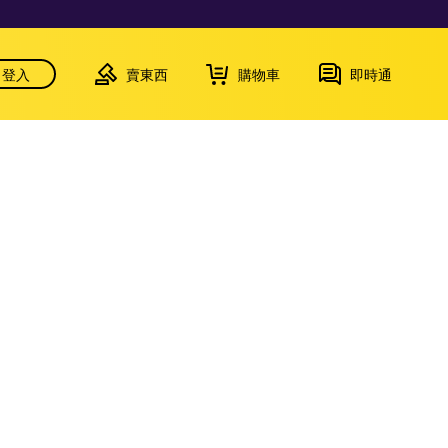
登入
賣東西
購物車
即時通