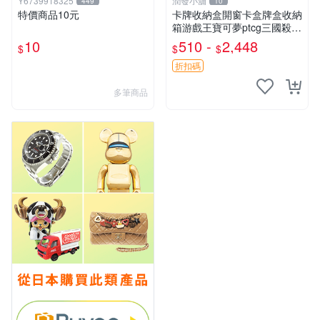
Y6739918325
潤發小舖
449
10
特價商品10元
卡牌收納盒開窗卡盒牌盒收納
箱游戲王寶可夢ptcg三國殺海
賊王dtcg
10
510 -
2,448
$
$
$
折扣碼
多筆商品