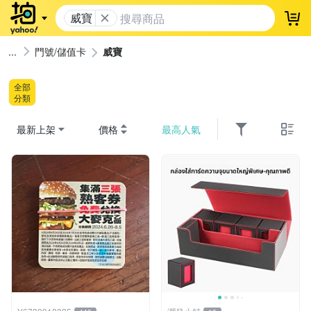
威寶
登
門號/儲值卡
威寶
全部
分類
最新上架
價格
最高人氣