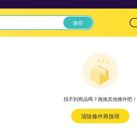
搜尋
找不到商品嗎？換換其他條件吧！
清除條件再搜尋