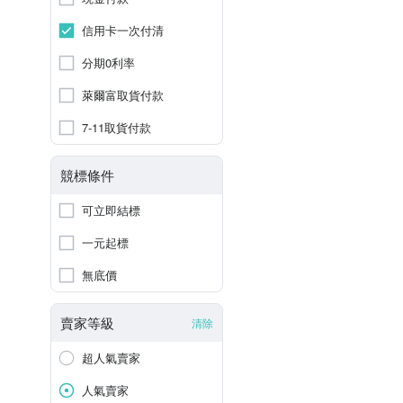
信用卡一次付清
分期0利率
萊爾富取貨付款
7-11取貨付款
競標條件
可立即結標
一元起標
無底價
賣家等級
清除
超人氣賣家
人氣賣家