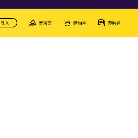
登入
賣東西
購物車
即時通