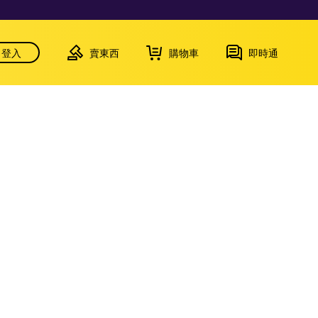
登入
賣東西
購物車
即時通