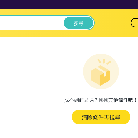
搜尋
找不到商品嗎？換換其他條件吧！
清除條件再搜尋