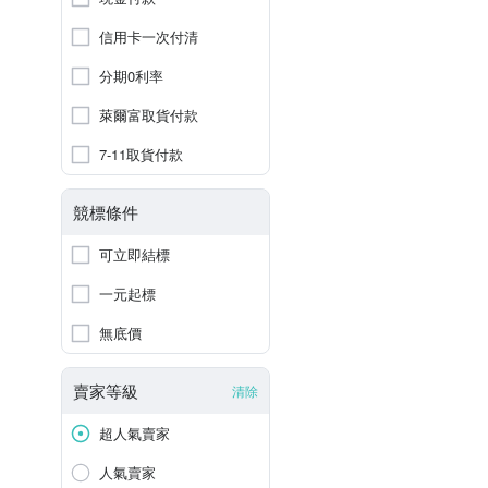
信用卡一次付清
分期0利率
萊爾富取貨付款
7-11取貨付款
競標條件
可立即結標
一元起標
無底價
賣家等級
清除
超人氣賣家
人氣賣家