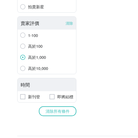
拍賣新星
賣家評價
清除
1-100
高於100
高於1,000
高於10,000
時間
新刊登
即將結標
清除所有條件