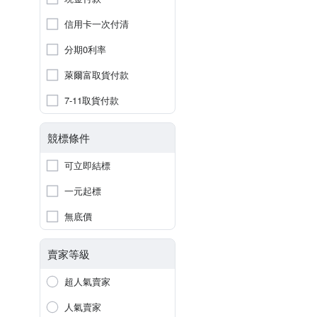
信用卡一次付清
分期0利率
萊爾富取貨付款
7-11取貨付款
競標條件
可立即結標
一元起標
無底價
賣家等級
超人氣賣家
人氣賣家