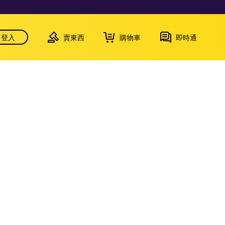
登入
賣東西
購物車
即時通