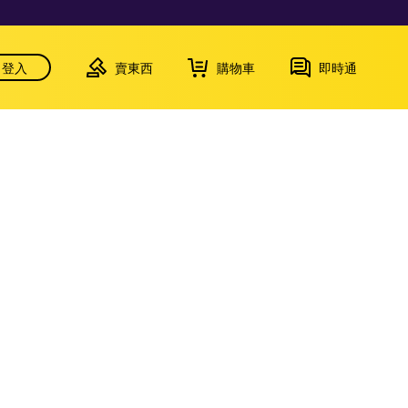
登入
賣東西
購物車
即時通