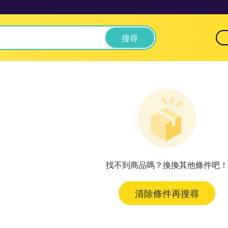
搜尋
找不到商品嗎？換換其他條件吧！
清除條件再搜尋