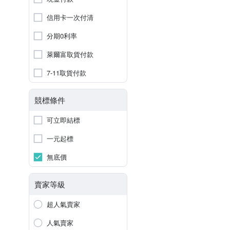
信用卡一次付清
分期0利率
萊爾富取貨付款
7-11取貨付款
競標條件
可立即結標
一元起標
無底價
賣家等級
超人氣賣家
人氣賣家