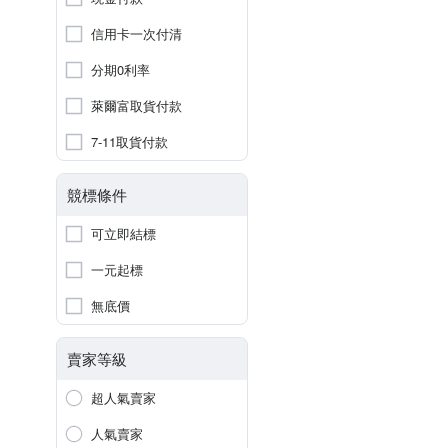
信用卡一次付清
分期0利率
萊爾富取貨付款
7-11取貨付款
競標條件
可立即結標
一元起標
無底價
賣家等級
超人氣賣家
人氣賣家