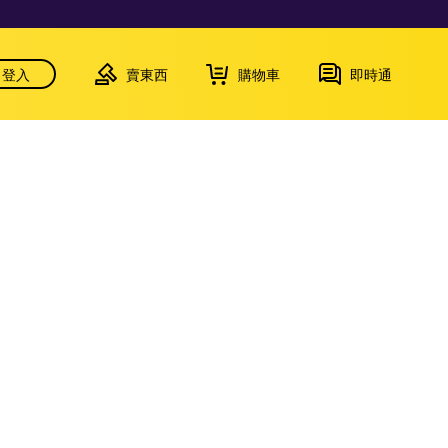
登入
賣東西
購物車
即時通