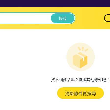
搜尋
找不到商品嗎？換換其他條件吧！
清除條件再搜尋