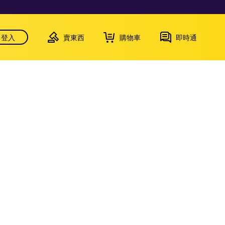
登入
賣東西
購物車
即時通