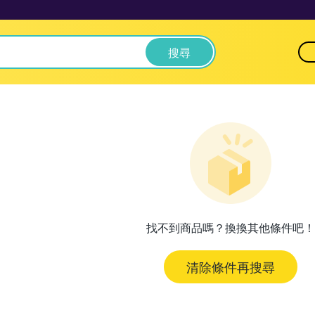
搜尋
找不到商品嗎？換換其他條件吧！
清除條件再搜尋