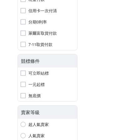
信用卡一次付清
分期0利率
萊爾富取貨付款
7-11取貨付款
競標條件
可立即結標
一元起標
無底價
賣家等級
超人氣賣家
人氣賣家