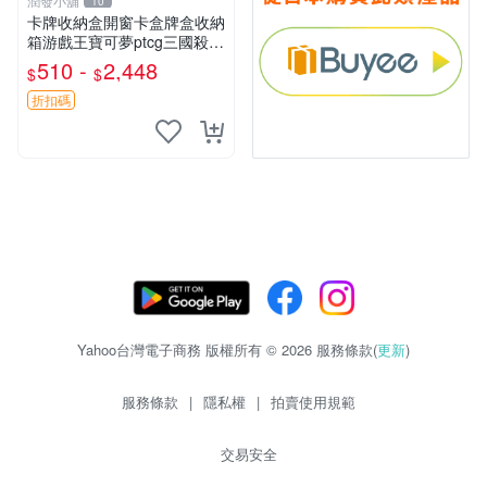
潤發小舖
10
卡牌收納盒開窗卡盒牌盒收納
箱游戲王寶可夢ptcg三國殺海
賊王dtcg
510 -
2,448
$
$
折扣碼
Yahoo台灣電子商務 版權所有 © 2026 服務條款(
更新
)
服務條款
|
隱私權
|
拍賣使用規範
交易安全