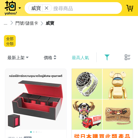
威寶
登
門號/儲值卡
威寶
全部
分類
最新上架
價格
最高人氣