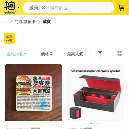
威寶
登
門號/儲值卡
威寶
全部
分類
全站排名
價格
最高人氣