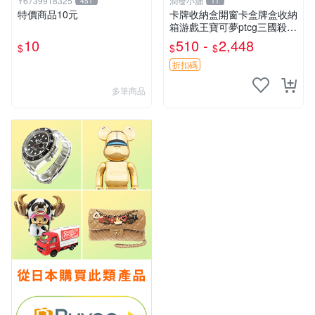
Y6739918325
潤發小舖
451
11
特價商品10元
卡牌收納盒開窗卡盒牌盒收納
箱游戲王寶可夢ptcg三國殺海
賊王dtcg
10
510 -
2,448
$
$
$
折扣碼
多筆商品