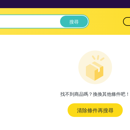
搜尋
找不到商品嗎？換換其他條件吧！
清除條件再搜尋