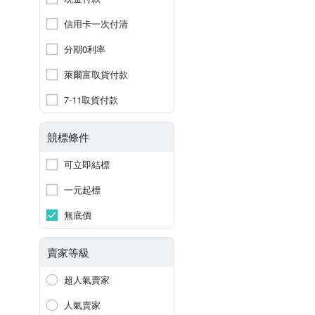
信用卡一次付清
分期0利率
萊爾富取貨付款
7-11取貨付款
競標條件
可立即結標
一元起標
無底價
賣家等級
超人氣賣家
人氣賣家