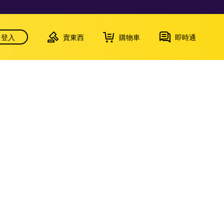
登入
賣東西
購物車
即時通