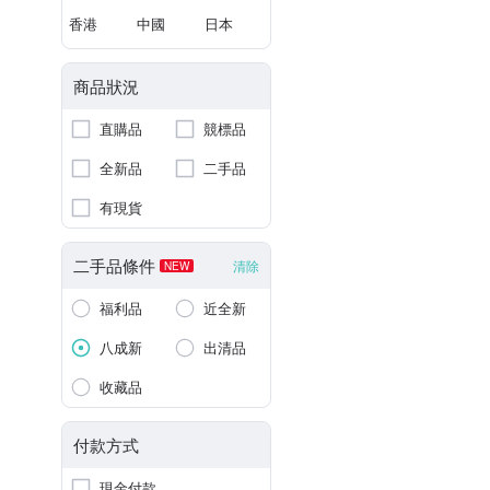
香港
中國
日本
商品狀況
直購品
競標品
全新品
二手品
有現貨
二手品條件
清除
NEW
福利品
近全新
八成新
出清品
收藏品
付款方式
現金付款