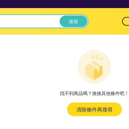
搜尋
找不到商品嗎？換換其他條件吧！
清除條件再搜尋