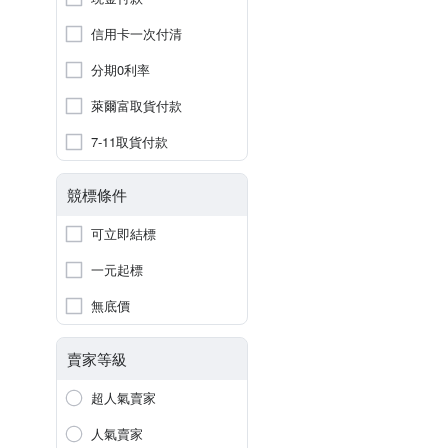
信用卡一次付清
分期0利率
萊爾富取貨付款
7-11取貨付款
競標條件
可立即結標
一元起標
無底價
賣家等級
超人氣賣家
人氣賣家