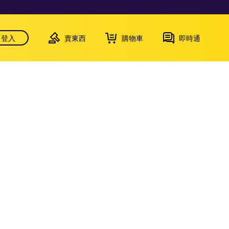
登入
賣東西
購物車
即時通