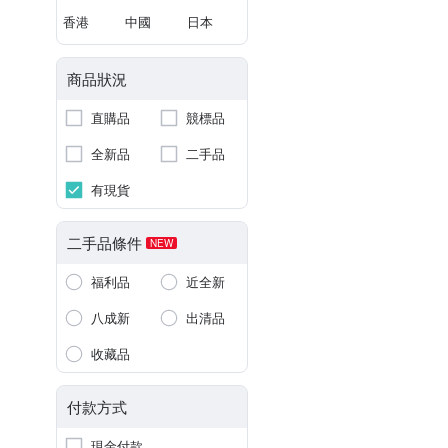
香港
中國
日本
商品狀況
直購品
競標品
全新品
二手品
有現貨
二手品條件
NEW
福利品
近全新
八成新
出清品
收藏品
付款方式
現金付款